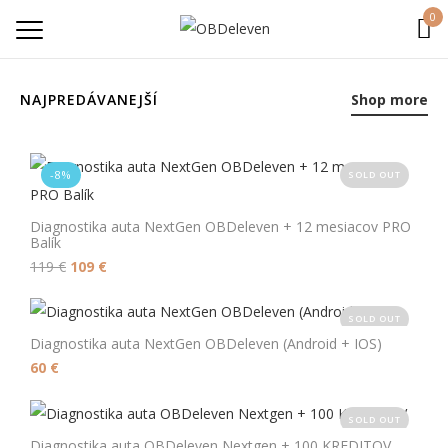
0
NAJPREDÁVANEJŠÍ
Shop more
-8%
SOLD OUT
Diagnostika auta NextGen OBDeleven + 12 mesiacov PRO
Balík
119
€
109
€
SOLD OUT
Diagnostika auta NextGen OBDeleven (Android + IOS)
60
€
SOLD OUT
Diagnostika auta OBDeleven Nextgen + 100 KREDITOV