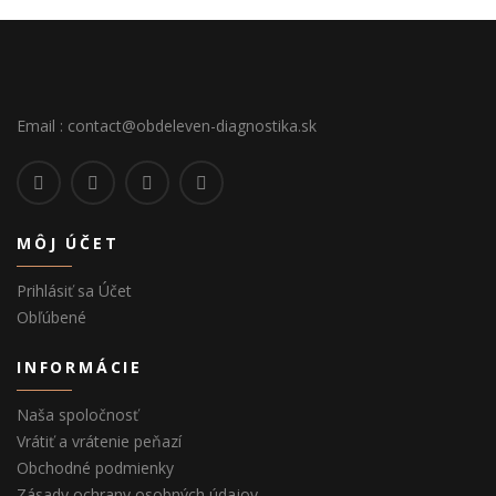
Email : contact@obdeleven-diagnostika.sk
MÔJ ÚČET
Prihlásiť sa Účet
Obľúbené
INFORMÁCIE
Naša spoločnosť
Vrátiť a vrátenie peňazí
Obchodné podmienky
Zásady ochrany osobných údajov